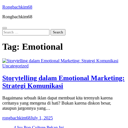
Skip
Rongbachkim68
to
Rongbachkim68
content
Search
for:
Tag:
Emotional
Uncategorized
Storytelling dalam Emotional Marketing:
Strategi Komunikasi
Bagaimana sebuah iklan dapat membuat kita terenyuh karena
ceritanya yang mengena di hati? Bukan karena diskon besar,
ataupun jargonnya yang…
rongbachkim68
July 1, 2025
4 Isu Pop Culture Pekan Ini