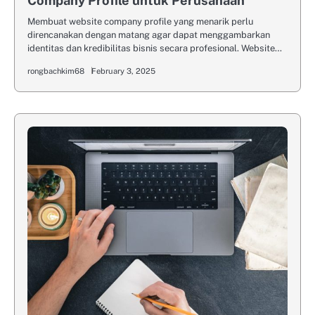
Company Profile untuk Perusahaan
Membuat website company profile yang menarik perlu
direncanakan dengan matang agar dapat menggambarkan
identitas dan kredibilitas bisnis secara profesional. Website…
rongbachkim68
February 3, 2025