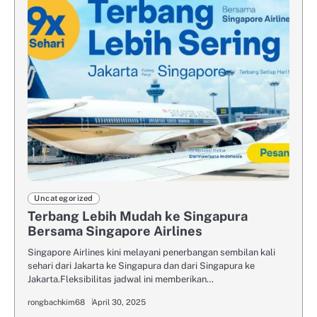
Uncategorized
Terbang Lebih Mudah ke Singapura
Bersama Singapore Airlines
Singapore Airlines kini melayani penerbangan sembilan kali
sehari dari Jakarta ke Singapura dan dari Singapura ke
Jakarta.Fleksibilitas jadwal ini memberikan…
rongbachkim68
April 30, 2025