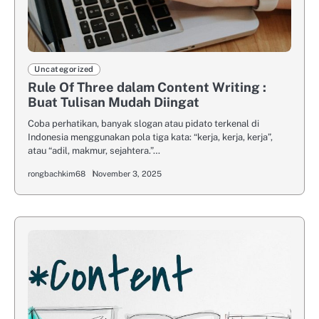
Uncategorized
Rule Of Three dalam Content Writing :
Buat Tulisan Mudah Diingat
Coba perhatikan, banyak slogan atau pidato terkenal di
Indonesia menggunakan pola tiga kata: “kerja, kerja, kerja”,
atau “adil, makmur, sejahtera.”…
rongbachkim68
November 3, 2025