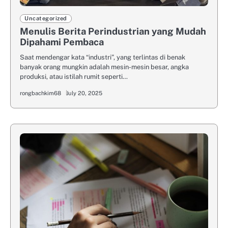
Uncategorized
Menulis Berita Perindustrian yang Mudah
Dipahami Pembaca
Saat mendengar kata “industri”, yang terlintas di benak
banyak orang mungkin adalah mesin-mesin besar, angka
produksi, atau istilah rumit seperti…
rongbachkim68
July 20, 2025