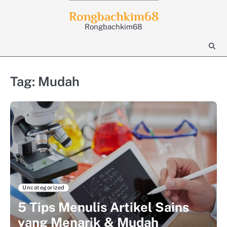
Skip
Rongbachkim68
to
Rongbachkim68
content
Tag:
Mudah
Uncategorized
5 Tips Menulis Artikel Sains
yang Menarik & Mudah