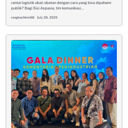
rantai logistik obat-obatan dengan cara yang bisa dipahami
publik? Bagi Sisi Aspasia, tim komunikasi…
rongbachkim68
July 26, 2025