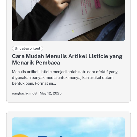
Uncategorized
Cara Mudah Menulis Artikel Listicle yang
Menarik Pembaca
Menulis artikel listicle menjadi salah satu cara efektif yang
digunakan banyak media untuk menyajikan artikel dalam
bentuk poin. Format ini…
rongbachkim68
May 12, 2025