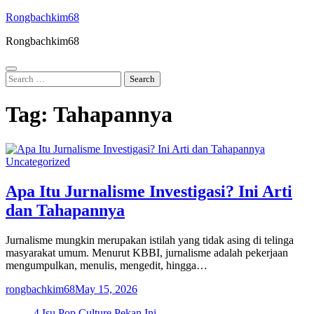
Skip
Rongbachkim68
to
Rongbachkim68
content
Search
for:
Tag:
Tahapannya
Uncategorized
Apa Itu Jurnalisme Investigasi? Ini Arti
dan Tahapannya
Jurnalisme mungkin merupakan istilah yang tidak asing di telinga
masyarakat umum. Menurut KBBI, jurnalisme adalah pekerjaan
mengumpulkan, menulis, mengedit, hingga…
rongbachkim68
May 15, 2026
4 Isu Pop Culture Pekan Ini