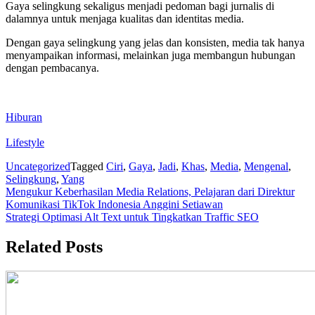
Gaya selingkung sekaligus menjadi pedoman bagi jurnalis di
dalamnya untuk menjaga kualitas dan identitas media.
Dengan gaya selingkung yang jelas dan konsisten, media tak hanya
menyampaikan informasi, melainkan juga membangun hubungan
dengan pembacanya.
Hiburan
Lifestyle
Uncategorized
Tagged
Ciri
,
Gaya
,
Jadi
,
Khas
,
Media
,
Mengenal
,
Selingkung
,
Yang
Post
Mengukur Keberhasilan Media Relations, Pelajaran dari Direktur
Komunikasi TikTok Indonesia Anggini Setiawan
navigation
Strategi Optimasi Alt Text untuk Tingkatkan Traffic SEO
Related Posts