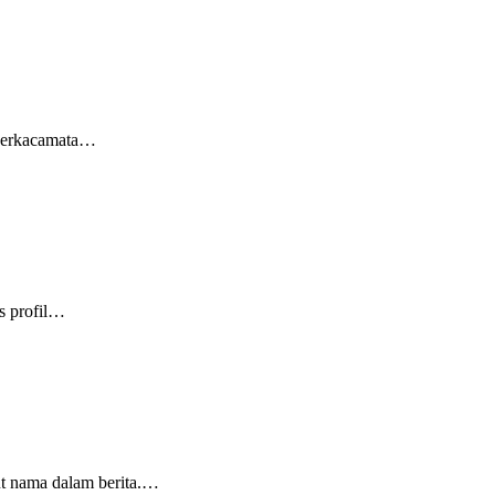
k berkacamata…
is profil…
ut nama dalam berita.…