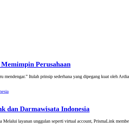
o Memimpin Perusahaan
stru mendengar.” Itulah prinsip sederhana yang dipegang kuat oleh Ar
ink dan Darmawisata Indonesia
a Melalui layanan unggulan seperti virtual account, PrismaLink membe