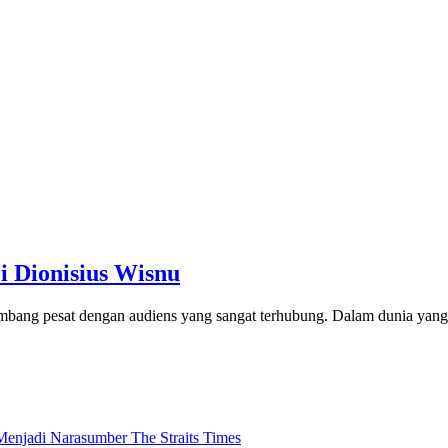
i Dionisius Wisnu
rkembang pesat dengan audiens yang sangat terhubung. Dalam dunia ya
Menjadi Narasumber The Straits Times