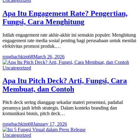
Uncategorized
Apa Itu Engagement Rate? Pengertian,
Fungsi, Cara Menghitung
Istilah engagement rate akhir-akhir ini semakin populer. Menghitung
engagement rate media sosial penting bagi perusahaan untuk menilai
efektivitas promosi produk.…
rongbachkim68
March 26, 2026
Uncategorized
Apa Itu Pitch Deck? Arti, Fungsi, Cara
Membuat, dan Contoh
Pitch deck sering dianggap sekadar materi presentasi, padahal
perannya jauh lebih strategis. Dalam konteks branding dan
komunikasi bisnis, pitch deck…
rongbachkim68
January 17, 2026
Uncategorized