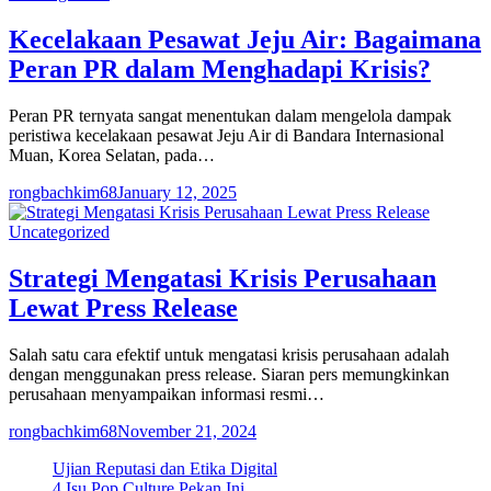
Kecelakaan Pesawat Jeju Air: Bagaimana
Peran PR dalam Menghadapi Krisis?
Peran PR ternyata sangat menentukan dalam mengelola dampak
peristiwa kecelakaan pesawat Jeju Air di Bandara Internasional
Muan, Korea Selatan, pada…
rongbachkim68
January 12, 2025
Uncategorized
Strategi Mengatasi Krisis Perusahaan
Lewat Press Release
Salah satu cara efektif untuk mengatasi krisis perusahaan adalah
dengan menggunakan press release. Siaran pers memungkinkan
perusahaan menyampaikan informasi resmi…
rongbachkim68
November 21, 2024
Ujian Reputasi dan Etika Digital
4 Isu Pop Culture Pekan Ini