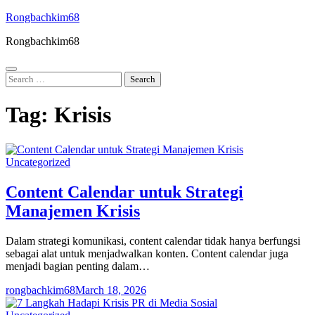
Skip
Rongbachkim68
to
Rongbachkim68
content
Search
for:
Tag:
Krisis
Uncategorized
Content Calendar untuk Strategi
Manajemen Krisis
Dalam strategi komunikasi, content calendar tidak hanya berfungsi
sebagai alat untuk menjadwalkan konten. Content calendar juga
menjadi bagian penting dalam…
rongbachkim68
March 18, 2026