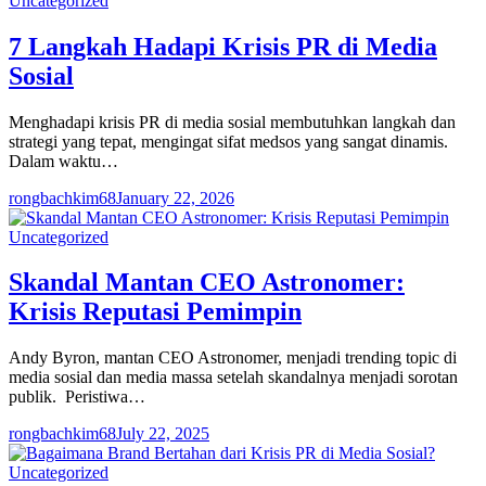
Uncategorized
7 Langkah Hadapi Krisis PR di Media
Sosial
Menghadapi krisis PR di media sosial membutuhkan langkah dan
strategi yang tepat, mengingat sifat medsos yang sangat dinamis.
Dalam waktu…
rongbachkim68
January 22, 2026
Uncategorized
Skandal Mantan CEO Astronomer:
Krisis Reputasi Pemimpin
Andy Byron, mantan CEO Astronomer, menjadi trending topic di
media sosial dan media massa setelah skandalnya menjadi sorotan
publik. Peristiwa…
rongbachkim68
July 22, 2025
Uncategorized