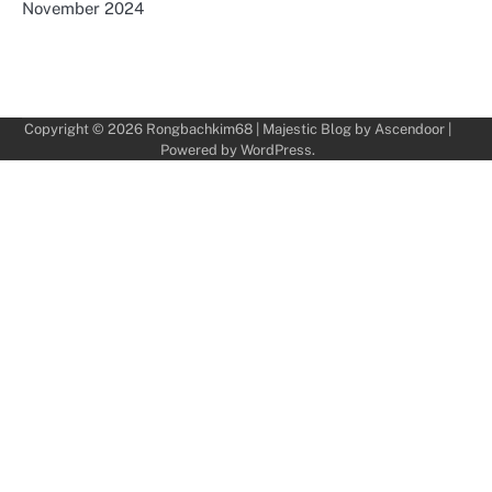
November 2024
Copyright © 2026
Rongbachkim68
| Majestic Blog by
Ascendoor
|
Powered by
WordPress
.