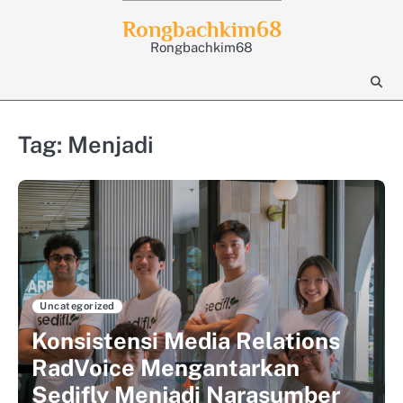
Skip
Rongbachkim68
to
Rongbachkim68
content
Tag:
Menjadi
Uncategorized
Konsistensi Media Relations
RadVoice Mengantarkan
Sedifly Menjadi Narasumber