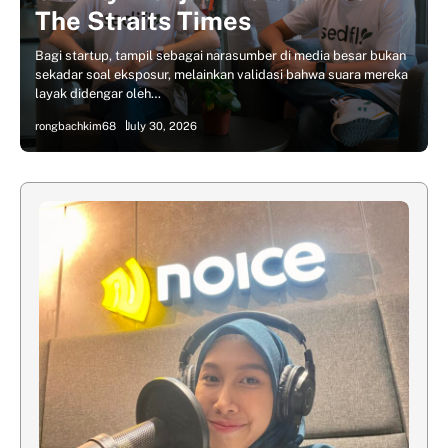
The Straits Times
Bagi startup, tampil sebagai narasumber di media besar bukan
sekadar soal eksposur, melainkan validasi bahwa suara mereka
layak didengar oleh…
rongbachkim68
July 30, 2026