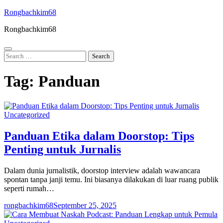
Skip
Rongbachkim68
to
Rongbachkim68
content
Search
for:
Tag:
Panduan
Uncategorized
Panduan Etika dalam Doorstop: Tips
Penting untuk Jurnalis
Dalam dunia jurnalistik, doorstop interview adalah wawancara
spontan tanpa janji temu. Ini biasanya dilakukan di luar ruang publik
seperti rumah…
rongbachkim68
September 25, 2025