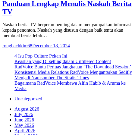
Panduan Lengkap Menulis Naskah Berita
TV
Naskah berita TV berperan penting dalam menyampaikan informasi
kepada penonton. Naskah yang disusun dengan baik tentu akan
membuat berita lebih…
rongbachkim68
December 18, 2024
4 Isu Pop Culture Pekan Ini
Keaslian yang Di-setting dalam Unfiltered Content
RadVoice Bantu Perluas Jangkauan ‘The Download Session’
Konsistensi Media Relations RadVoice Mengantarkan Sedifly
Menjadi Narasumber The Straits Times
Bagaimana RadVoice Membawa Alfin Habib & Aruma ke
Media
Uncategorized
August 2026
July 2026
June 2026
May 2026
April 2026