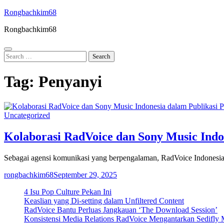
Skip
Rongbachkim68
to
Rongbachkim68
content
Search
for:
Tag:
Penyanyi
Uncategorized
Kolaborasi RadVoice dan Sony Music Indon
Sebagai agensi komunikasi yang berpengalaman, RadVoice Indonesia b
rongbachkim68
September 29, 2025
4 Isu Pop Culture Pekan Ini
Keaslian yang Di-setting dalam Unfiltered Content
RadVoice Bantu Perluas Jangkauan ‘The Download Session’
Konsistensi Media Relations RadVoice Mengantarkan Sedifly 