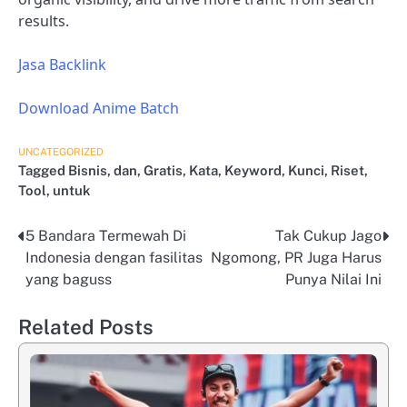
results.
Jasa Backlink
Download Anime Batch
UNCATEGORIZED
Tagged
Bisnis
,
dan
,
Gratis
,
Kata
,
Keyword
,
Kunci
,
Riset
,
Tool
,
untuk
5 Bandara Termewah Di
Tak Cukup Jago
Post
Indonesia dengan fasilitas
Ngomong, PR Juga Harus
navigation
yang baguss
Punya Nilai Ini
Related Posts