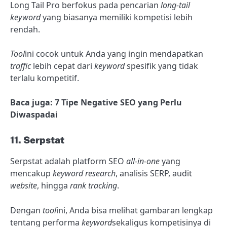
Long Tail Pro berfokus pada pencarian
long-tail
keyword
yang biasanya memiliki kompetisi lebih
rendah.
Tool
ini cocok untuk Anda yang ingin mendapatkan
traffic
lebih cepat dari
keyword
spesifik yang tidak
terlalu kompetitif.
Baca juga: 7 Tipe Negative SEO yang Perlu
Diwaspadai
11. Serpstat
Serpstat adalah platform SEO
all-in-one
yang
mencakup
keyword research
, analisis SERP, audit
website
, hingga
rank tracking
.
Dengan
tool
ini, Anda bisa melihat gambaran lengkap
tentang performa
keyword
sekaligus kompetisinya di