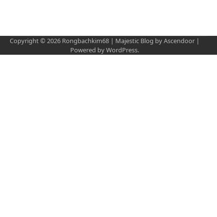
Copyright © 2026
Rongbachkim68
| Majestic Blog by
Ascendoor
|
Powered by
WordPress
.