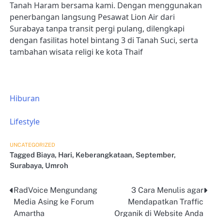
Tanah Haram bersama kami. Dengan menggunakan
penerbangan langsung Pesawat Lion Air dari
Surabaya tanpa transit pergi pulang, dilengkapi
dengan fasilitas hotel bintang 3 di Tanah Suci, serta
tambahan wisata religi ke kota Thaif
Hiburan
Lifestyle
UNCATEGORIZED
Tagged
Biaya
,
Hari
,
Keberangkataan
,
September
,
Surabaya
,
Umroh
RadVoice Mengundang
3 Cara Menulis agar
Post
Media Asing ke Forum
Mendapatkan Traffic
navigation
Amartha
Organik di Website Anda