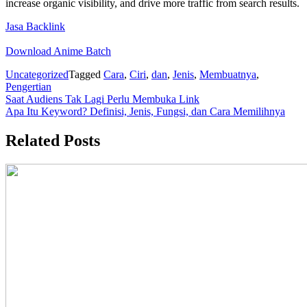
increase organic visibility, and drive more traffic from search results.
Jasa Backlink
Download Anime Batch
Uncategorized
Tagged
Cara
,
Ciri
,
dan
,
Jenis
,
Membuatnya
,
Pengertian
Post
Saat Audiens Tak Lagi Perlu Membuka Link
Apa Itu Keyword? Definisi, Jenis, Fungsi, dan Cara Memilihnya
navigation
Related Posts