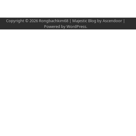
Copyright © 2026
Rongbachkim68
| Majestic Blog by
Ascendoor
|
Powered by
WordPress
.