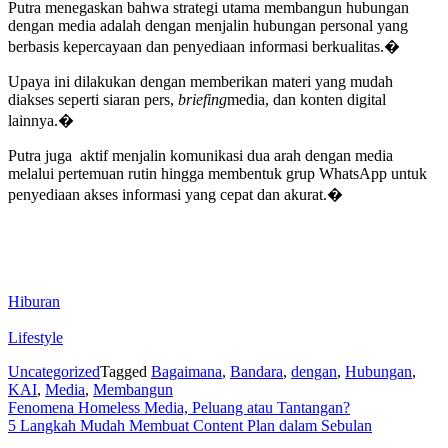
Putra menegaskan bahwa strategi utama membangun hubungan
dengan media adalah dengan menjalin hubungan personal yang
berbasis kepercayaan dan penyediaan informasi berkualitas.�
Upaya ini dilakukan dengan memberikan materi yang mudah
diakses seperti siaran pers,
briefing
media, dan konten digital
lainnya.�
Putra juga aktif menjalin komunikasi dua arah dengan media
melalui pertemuan rutin hingga membentuk grup WhatsApp untuk
penyediaan akses informasi yang cepat dan akurat.�
Hiburan
Lifestyle
Uncategorized
Tagged
Bagaimana
,
Bandara
,
dengan
,
Hubungan
,
KAI
,
Media
,
Membangun
Post
Fenomena Homeless Media, Peluang atau Tantangan?
5 Langkah Mudah Membuat Content Plan dalam Sebulan
navigation