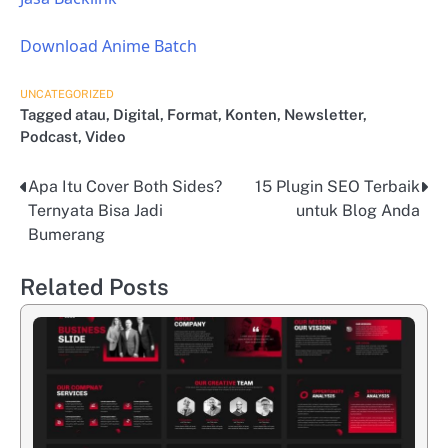
Download Anime Batch
UNCATEGORIZED
Tagged
atau
,
Digital
,
Format
,
Konten
,
Newsletter
,
Podcast
,
Video
Apa Itu Cover Both Sides?
15 Plugin SEO Terbaik
Post
Ternyata Bisa Jadi
untuk Blog Anda
navigation
Bumerang
Related Posts