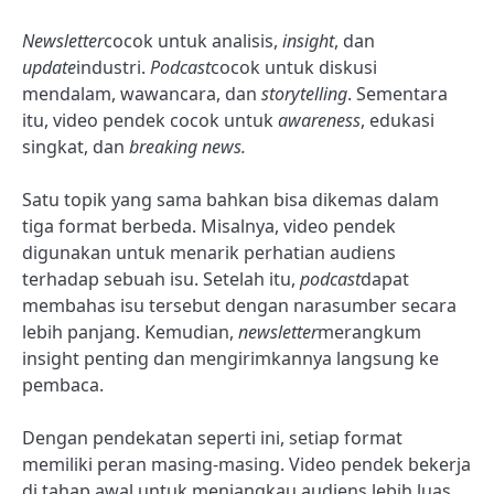
Newsletter
cocok untuk analisis,
insight
, dan
update
industri.
Podcast
cocok untuk diskusi
mendalam, wawancara, dan
storytelling
. Sementara
itu, video pendek cocok untuk
awareness
, edukasi
singkat, dan
breaking news.
Satu topik yang sama bahkan bisa dikemas dalam
tiga format berbeda. Misalnya, video pendek
digunakan untuk menarik perhatian audiens
terhadap sebuah isu. Setelah itu,
podcast
dapat
membahas isu tersebut dengan narasumber secara
lebih panjang. Kemudian,
newsletter
merangkum
insight penting dan mengirimkannya langsung ke
pembaca.
Dengan pendekatan seperti ini, setiap format
memiliki peran masing-masing. Video pendek bekerja
di tahap awal untuk menjangkau audiens lebih luas.