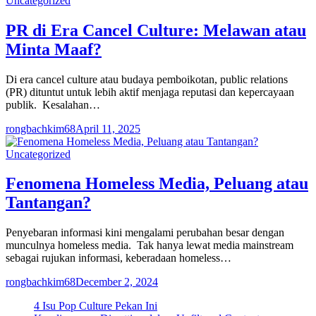
Uncategorized
PR di Era Cancel Culture: Melawan atau
Minta Maaf?
Di era cancel culture atau budaya pemboikotan, public relations
(PR) dituntut untuk lebih aktif menjaga reputasi dan kepercayaan
publik. Kesalahan…
rongbachkim68
April 11, 2025
Uncategorized
Fenomena Homeless Media, Peluang atau
Tantangan?
Penyebaran informasi kini mengalami perubahan besar dengan
munculnya homeless media. Tak hanya lewat media mainstream
sebagai rujukan informasi, keberadaan homeless…
rongbachkim68
December 2, 2024
4 Isu Pop Culture Pekan Ini